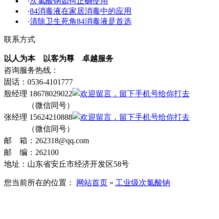
·
次氯酸钠如何正确使用
·
84消毒液在家居消毒中的应用
·
清除卫生死角84消毒液是首选
联系方式
以人为本 以客为尊 卓越服务
咨询服务热线：
固话：0536-4101777
殷经理 18678029022
（微信同号）
张经理 15624210888
（微信同号）
邮 箱：262318@qq.com
邮 编：262100
地址：山东省安丘市经济开发区58号
您当前所在的位置：
网站首页
»
工业级次氯酸钠