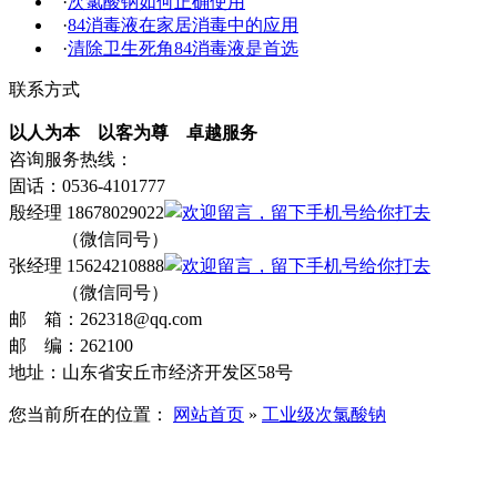
·
次氯酸钠如何正确使用
·
84消毒液在家居消毒中的应用
·
清除卫生死角84消毒液是首选
联系方式
以人为本 以客为尊 卓越服务
咨询服务热线：
固话：0536-4101777
殷经理 18678029022
（微信同号）
张经理 15624210888
（微信同号）
邮 箱：262318@qq.com
邮 编：262100
地址：山东省安丘市经济开发区58号
您当前所在的位置：
网站首页
»
工业级次氯酸钠