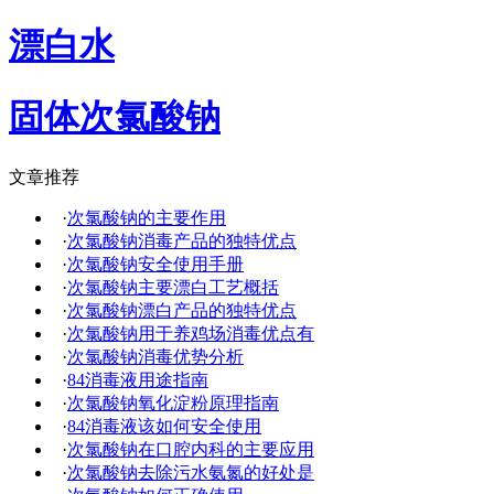
漂白水
固体次氯酸钠
文章推荐
·
次氯酸钠的主要作用
·
次氯酸钠消毒产品的独特优点
·
次氯酸钠安全使用手册
·
次氯酸钠主要漂白工艺概括
·
次氯酸钠漂白产品的独特优点
·
次氯酸钠用于养鸡场消毒优点有
·
次氯酸钠消毒优势分析
·
84消毒液用途指南
·
次氯酸钠氧化淀粉原理指南
·
84消毒液该如何安全使用
·
次氯酸钠在口腔内科的主要应用
·
次氯酸钠去除污水氨氮的好处是