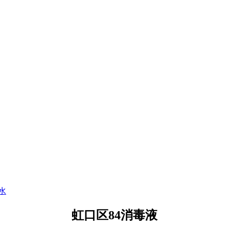
水
虹口区84消毒液