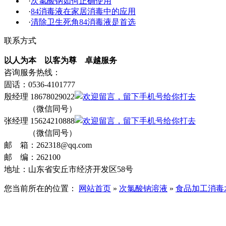
·
次氯酸钠如何正确使用
·
84消毒液在家居消毒中的应用
·
清除卫生死角84消毒液是首选
联系方式
以人为本 以客为尊 卓越服务
咨询服务热线：
固话：0536-4101777
殷经理 18678029022
（微信同号）
张经理 15624210888
（微信同号）
邮 箱：262318@qq.com
邮 编：262100
地址：山东省安丘市经济开发区58号
您当前所在的位置：
网站首页
»
次氯酸钠溶液
»
食品加工消毒