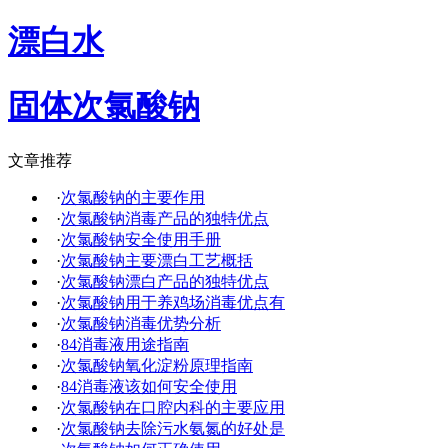
漂白水
固体次氯酸钠
文章推荐
·
次氯酸钠的主要作用
·
次氯酸钠消毒产品的独特优点
·
次氯酸钠安全使用手册
·
次氯酸钠主要漂白工艺概括
·
次氯酸钠漂白产品的独特优点
·
次氯酸钠用于养鸡场消毒优点有
·
次氯酸钠消毒优势分析
·
84消毒液用途指南
·
次氯酸钠氧化淀粉原理指南
·
84消毒液该如何安全使用
·
次氯酸钠在口腔内科的主要应用
·
次氯酸钠去除污水氨氮的好处是