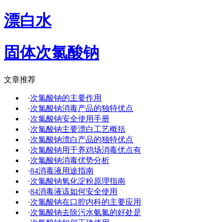
漂白水
固体次氯酸钠
文章推荐
·
次氯酸钠的主要作用
·
次氯酸钠消毒产品的独特优点
·
次氯酸钠安全使用手册
·
次氯酸钠主要漂白工艺概括
·
次氯酸钠漂白产品的独特优点
·
次氯酸钠用于养鸡场消毒优点有
·
次氯酸钠消毒优势分析
·
84消毒液用途指南
·
次氯酸钠氧化淀粉原理指南
·
84消毒液该如何安全使用
·
次氯酸钠在口腔内科的主要应用
·
次氯酸钠去除污水氨氮的好处是