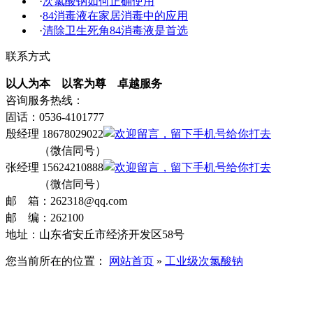
·
次氯酸钠如何正确使用
·
84消毒液在家居消毒中的应用
·
清除卫生死角84消毒液是首选
联系方式
以人为本 以客为尊 卓越服务
咨询服务热线：
固话：0536-4101777
殷经理 18678029022
（微信同号）
张经理 15624210888
（微信同号）
邮 箱：262318@qq.com
邮 编：262100
地址：山东省安丘市经济开发区58号
您当前所在的位置：
网站首页
»
工业级次氯酸钠