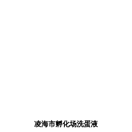
凌海市孵化场洗蛋液