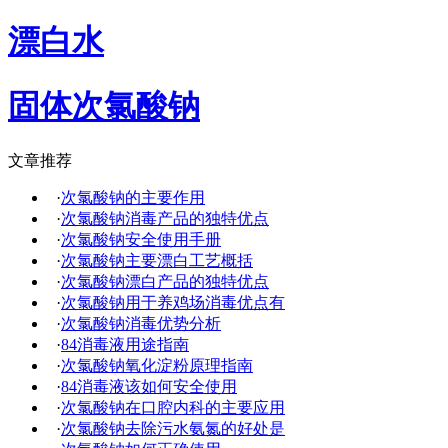
漂白水
固体次氯酸钠
文章推荐
·
次氯酸钠的主要作用
·
次氯酸钠消毒产品的独特优点
·
次氯酸钠安全使用手册
·
次氯酸钠主要漂白工艺概括
·
次氯酸钠漂白产品的独特优点
·
次氯酸钠用于养鸡场消毒优点有
·
次氯酸钠消毒优势分析
·
84消毒液用途指南
·
次氯酸钠氧化淀粉原理指南
·
84消毒液该如何安全使用
·
次氯酸钠在口腔内科的主要应用
·
次氯酸钠去除污水氨氮的好处是