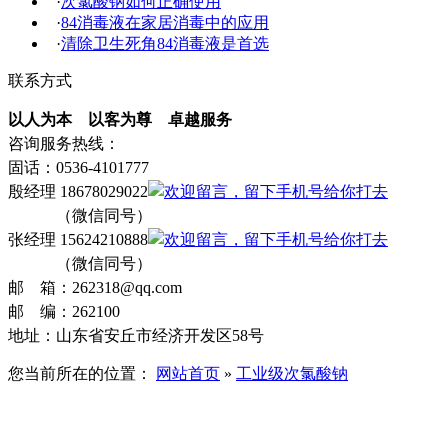
·
次氯酸钠如何正确使用
·
84消毒液在家居消毒中的应用
·
清除卫生死角84消毒液是首选
联系方式
以人为本 以客为尊 卓越服务
咨询服务热线：
固话：0536-4101777
殷经理 18678029022
（微信同号）
张经理 15624210888
（微信同号）
邮 箱：262318@qq.com
邮 编：262100
地址：山东省安丘市经济开发区58号
您当前所在的位置：
网站首页
»
工业级次氯酸钠