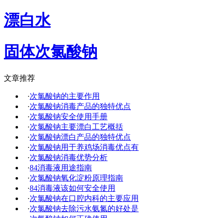
漂白水
固体次氯酸钠
文章推荐
·
次氯酸钠的主要作用
·
次氯酸钠消毒产品的独特优点
·
次氯酸钠安全使用手册
·
次氯酸钠主要漂白工艺概括
·
次氯酸钠漂白产品的独特优点
·
次氯酸钠用于养鸡场消毒优点有
·
次氯酸钠消毒优势分析
·
84消毒液用途指南
·
次氯酸钠氧化淀粉原理指南
·
84消毒液该如何安全使用
·
次氯酸钠在口腔内科的主要应用
·
次氯酸钠去除污水氨氮的好处是