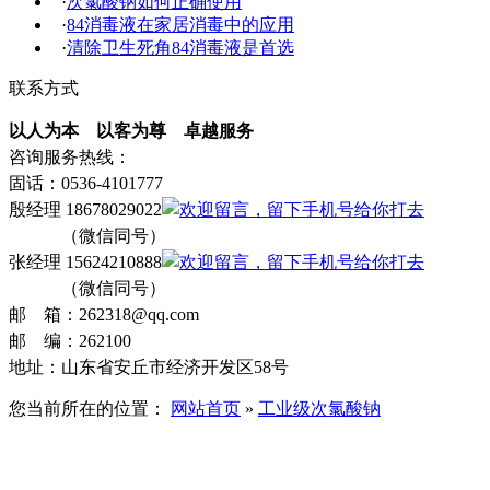
·
次氯酸钠如何正确使用
·
84消毒液在家居消毒中的应用
·
清除卫生死角84消毒液是首选
联系方式
以人为本 以客为尊 卓越服务
咨询服务热线：
固话：0536-4101777
殷经理 18678029022
（微信同号）
张经理 15624210888
（微信同号）
邮 箱：262318@qq.com
邮 编：262100
地址：山东省安丘市经济开发区58号
您当前所在的位置：
网站首页
»
工业级次氯酸钠